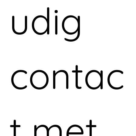
udig 
contac
t met 