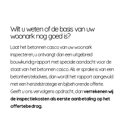
Grindnesten aan het oppervlak schoonborstelen. 

Injectieopeningen aanboren en vulslangetjes 
plaatsen. 

Wilt u weten of de basis van uw
Het geheel afdichten met snelcement, 2 
woonark nog goed is?
componenten epoxy putty of afdichtingskit.

Na voldoende uitharding injecteren met 2 
componenten injectiehars.

Laat het betonnen casco van uw woonark
Blootleggende wapening uithakken en schoon 
inspecteren, u ontvangt dan een uitgebreid
borstelen. 

bouwkundig rapport met speciale aandacht voor de
Afdekken (conserveren) met 2 componenten 
staat van het betonnen casco. Als er sprake is van een
epoxy putty of indien diep genoeg aanhelen met 
vezelversterkte betonreparatiemortel. 

betonhersteladvies, dan wordt het rapport aangevuld
met een herstelstrategie en bijbehorende offerte.
De te lage standpijpen aan de bovenzijde grondig 
Geeft u ons vervolgens opdracht, dan
verrekenen wij
reinigen en vochtig maken.

de inspectiekosten als eerste aanbetaling op het
Blijvende bekisting om de standpijp plaatsen. 

Vervolgens tot de gewenste hoogte opstorten 
offertebedrag.
met vezelversterkte betonherstelmortel.

Na een succesvolle reparatie is het betonnen 
casco feitelijk beter als dat het ooit geweest is. De 
verlijming met de epoxyhars is sterker dan het 