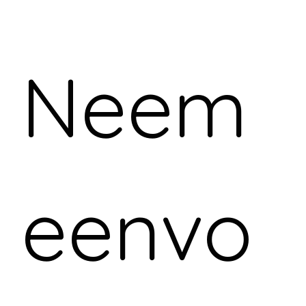
beton zelf en ondanks dat het casco is vervormd 
door de scheuren, na injectie is het wel weer één 
geheel. 

Neem 
De uitgevoerde reparaties zijn in eerste instantie 
constructief: door te injecteren in de scheuren en 
grindnesten krijgt het beton dus deels of zelfs 
meer van zijn beginsterkte terug. In tweede 
instantie zijn de reparaties preventief: lekkage 
wordt gestopt dus corrosie mist daardoor vocht 
om verder te roesten en wapening wordt 
geconserveerd.

Betonherstellen en corrosieprocessen stoppen is 
eenvo
niet hetzelfde als betonrenovatie: 

het betonnen casco wordt er niet mooier van EN 
de reparaties zijn zichtbaar.

Door deze manier van werken kunnen wij echter 10 
jaar garantie afgeven op deze werkzaamheden.