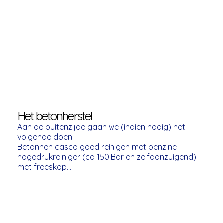
wordt de uitwatering van de standpijpen gemeten. 
Het komt nog wel eens voor dat deze standpijpen 
een te lage uitwatering hebben en er dus risico is 
op zinken.

Opbouw buitenzijde: Hoe zijn de gevelbekleding en 
de kozijnen aangebracht, wat is hun onderhoud-
status, is er kans op inregenen. Ook de 
dakbedekking wordt bekeken op mogelijke 
lekkage.

Binnenzijde: Ook hier wordt gekeken naar de 
Het betonherstel
onderhoudsbehoefte en de staat van onderhoud. 
Aan de buitenzijde gaan we (indien nodig) het 
Is er sprake van een kruipruimte en in hoeverre is 
volgende doen:

die toegankelijk. Is er in het casco sprake van 
Betonnen casco goed reinigen met benzine 
vocht en/of condens.

hogedrukreiniger (ca 150 Bar en zelfaanzuigend) 
met freeskop.

Walverbinding: Hoe is de woonark afgemeerd en is 
Blootliggende wapening uithakken en schoon 
dat afdoende. Wordt gebruik gemaakt van een 
borstelen. 

loopbrug en hoe is die bevestigd.

Afdekken (conserveren)  met 2 componenten 
epoxy putty of indien diep genoeg en boven water 
Loopdekken: Welke loopdekken zijn op of aan de 
aanhelen met vezelversterkte 
woonboot aangebracht en wat is hun status.